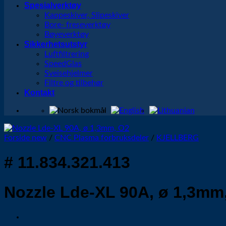
Spesialverktøy
Kappeskiver, Slipeskiver
Bore- freseverktøy
Bøyeverktøy
Sikkerhetsutstyr
Luftfiltrering
SpeedGlas
Sveisehjelmer
Filtre og tilbehør
Kontakt
Forside new
/
CNC Plasma forbruksdeler
/
KJELLBERG
# 11.834.321.413
Nozzle Lde-XL 90A, ø 1,3mm