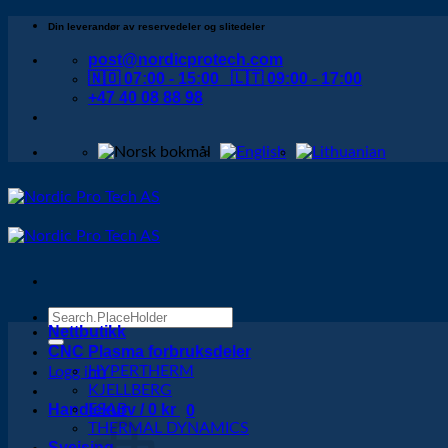
Skip
Din leverandør av reservedeler og slitedeler
to
post@nordicprotech.com
content
🇳🇴 07:00 - 15:00 🇱🇹 09:00 - 17:00
+47 40 08 88 98
Søk
Nettbutikk
etter:
CNC Plasma forbruksdeler
HYPERTHERM
Logg inn
KJELLBERG
Handlekurv /
ESAB
0
kr
0
THERMAL DYNAMICS
Sveising