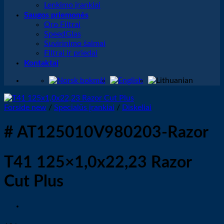
Lenkimo įrankiai
Saugos priemonės
Oro Filtrai
SpeedGlas
Suvirinimo šalmai
Filtrai ir priedai
Kontaktai
Forside new
/
Specialūs įrankiai
/
Diskeliai
# AT125010V980203-Razor
T41 125×1,0x22,23 Razor
Cut Plus