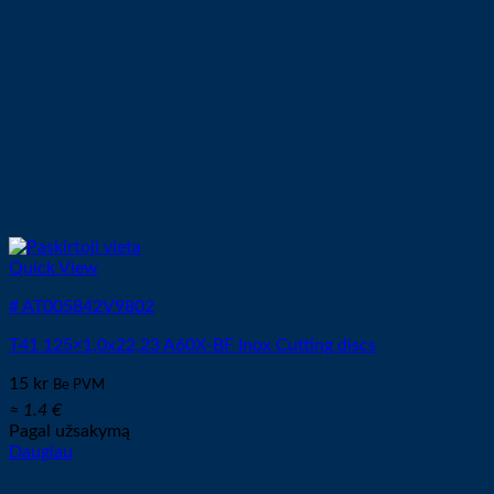
Quick View
# AT005842V9802
T41 125×1,0x22,23 A60X-BF Inox Cutting discs
15
kr
Be PVM
≈ 1.4 €
Pagal užsakymą
Daugiau