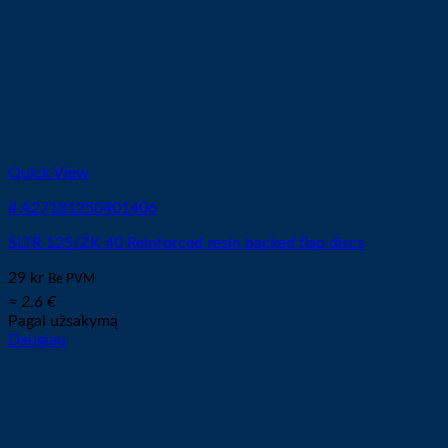
Quick View
# A27181250401406
SLTR 125/ZK 40 Reinforced resin backed flap discs
29
kr
Be PVM
≈ 2.6 €
Pagal užsakymą
Daugiau