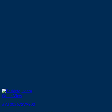
Quick View
# AT002672V9802