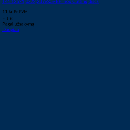
T41 125×1,0x22,23 A60S-BF Inox Cutting discs
11
kr
Be PVM
≈ 1 €
Pagal užsakymą
Daugiau