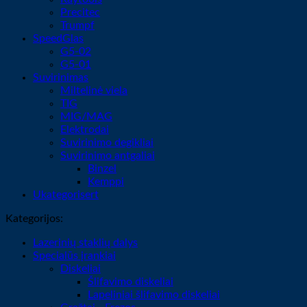
Precitec
Trumpf
SpeedGlas
G5-02
G5-01
Suvirinimas
Miltelinė viela
TIG
MIG/MAG
Elektrodai
Suvirinimo degikliai
Suvirinimo antgaliai
Binzel
Kemppi
Ukategorisert
Kategorijos:
Lazerinių staklių dalys
Specialūs įrankiai
Diskeliai
Šlifavimo diskeliai
Lapeliniai šlifavimo diskeliai