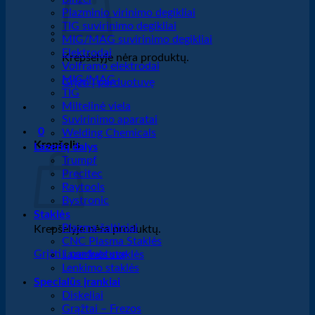
Plazminio virinimo degikliai
TIG suvirinimo degikliai
MIG/MAG suvirinimo degikliai
Elektrodai
Krepšelyje nėra produktų.
Volframo elektrodai
MIG/MAG
Grįžti į parduotuvę
TIG
Miltelinė viela
Suvirinimo aparatai
0
Welding Chemicals
Krepšelis
Lazerių dalys
Trumpf
Precitec
Raytools
Bystronic
Staklės
Plazma šaltiniai
Krepšelyje nėra produktų.
CNC Plasma Staklės
Grįžti į parduotuvę
Lazerinės staklės
Lenkimo staklės
Specialūs įrankiai
Diskeliai
Grąžtai – Frezos