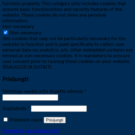
function properly. This category only includes cookies that
ensures basic functionalities and security features of the
website. These cookies do not store any personal
information.
Non-necessary
Non-necessary
Any cookies that may not be particularly necessary for the
website to function and is used specifically to collect user
personal data via analytics, ads, other embedded contents are
termed as non-necessary cookies. It is mandatory to procure
user consent prior to running these cookies on your website.
IŠSAUGOTI IR SUTIKTI
Prisijungti
Privalomas
Vartotojo vardas arba el.pašto adresas
*
Privalomas
Slaptažodis
*
Prisiminti mane
Prisijungti
Praradote savo slaptažodį?