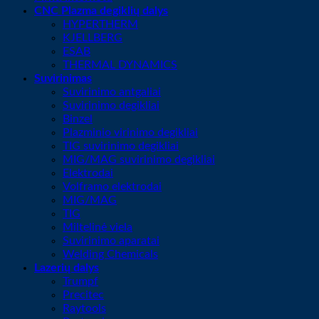
CNC Plazma degiklių dalys
HYPERTHERM
KJELLBERG
ESAB
THERMAL DYNAMICS
Suvirinimas
Suvirinimo antgaliai
Suvirinimo degikliai
Binzel
Plazminio virinimo degikliai
TIG suvirinimo degikliai
MIG/MAG suvirinimo degikliai
Elektrodai
Volframo elektrodai
MIG/MAG
TIG
Miltelinė viela
Suvirinimo aparatai
Welding Chemicals
Lazerių dalys
Trumpf
Precitec
Raytools