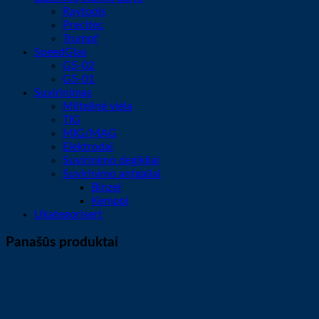
Raytools
Precitec
Trumpf
SpeedGlas
G5-02
G5-01
Suvirinimas
Miltelinė viela
TIG
MIG/MAG
Elektrodai
Suvirinimo degikliai
Suvirinimo antgaliai
Binzel
Kemppi
Ukategorisert
Panašūs produktai