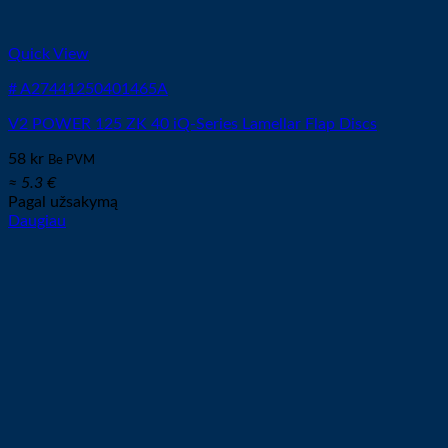
Quick View
# A27441250401465A
V2 POWER 125 ZK 40 iQ-Series Lamellar Flap Discs
58
kr
Be PVM
≈ 5.3 €
Pagal užsakymą
Daugiau