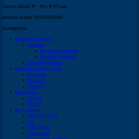
Darbo laikas: P – Pn: 9-17 val.
Įmonės kodas: 9001905889
Kategorijos
Specialūs įrankiai
Diskeliai
Šlifavimo diskeliai
Pjovimo diskeliai
Lenkimo įrankiai
Lazerinių staklių dalys
Raytools
Precitec
Trumpf
SpeedGlas
G5-02
G5-01
Suvirinimas
Miltelinė viela
TIG
MIG/MAG
Elektrodai