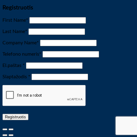
Registruotis
First Name
*
Last Name
*
Company Name
*
Telefono numeris
*
Privalomas
El.paštas
*
Privalomas
Slaptažodis
*
Registruotis