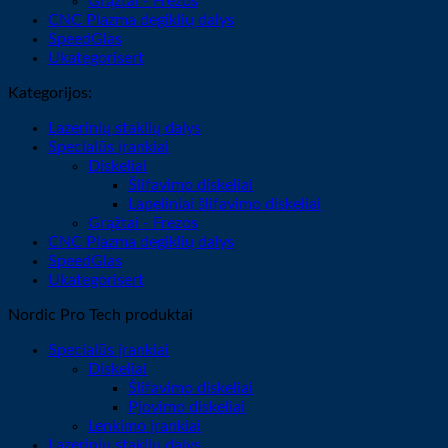
Grąžtai - Frezos
CNC Plazma degiklių dalys
SpeedGlas
Ukategorisert
Kategorijos:
Lazerinių staklių dalys
Specialūs įrankiai
Diskeliai
Šlifavimo diskeliai
Lapeliniai šlifavimo diskeliai
Grąžtai - Frezos
CNC Plazma degiklių dalys
SpeedGlas
Ukategorisert
Nordic Pro Tech produktai
Specialūs įrankiai
Diskeliai
Šlifavimo diskeliai
Pjovimo diskeliai
Lenkimo įrankiai
Lazerinių staklių dalys