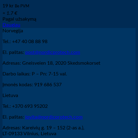
19
kr
Be PVM
≈ 1.7 €
Pagal užsakymą
Daugiau
Norvegija
Tel.: +47 40 08 88 98
El. paštas:
post@nordicprotech.com
Adresas: Gneisveien 18, 2020 Skedsmokorset
Darbo laikas: P – Pn: 7-15 val.
Įmonės kodas: 919 686 537
Lietuva
Tel.: +370 693 95202
El. paštas:
jovita@nordicprotech.com
Adresas: Kareivių g. 19 – 152 (2-as a.),
LT-09133 Vilnius, Lietuva