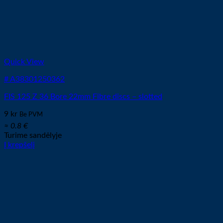
Quick View
# A38301250362
FIS 125 Z 36 Bore 22mm Fibre discs – slotted
9
kr
Be PVM
≈ 0.8 €
Turime sandėlyje
Į krepšelį