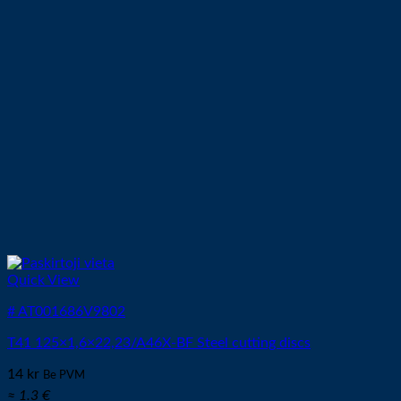
Quick View
# AT001686V9802
T41 125×1,6×22,23/A46X-BF Steel cutting discs
14
kr
Be PVM
≈ 1.3 €