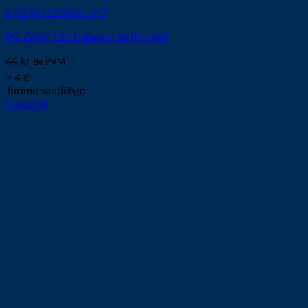
# A27611250361547
PG EASY 125 Ceramic 36 (Purple)
44
kr
Be PVM
≈ 4 €
Turime sandėlyje
Į krepšelį