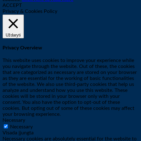
ACCEPT
Privacy & Cookies Policy
Uždaryti
Privacy Overview
This website uses cookies to improve your experience while
you navigate through the website. Out of these, the cookies
that are categorized as necessary are stored on your browser
as they are essential for the working of basic functionalities
of the website. We also use third-party cookies that help us
analyze and understand how you use this website. These
cookies will be stored in your browser only with your
consent. You also have the option to opt-out of these
cookies. But opting out of some of these cookies may affect
your browsing experience.
Necessary
Necessary
Visada įjungta
Necessary cookies are absolutely essential for the website to