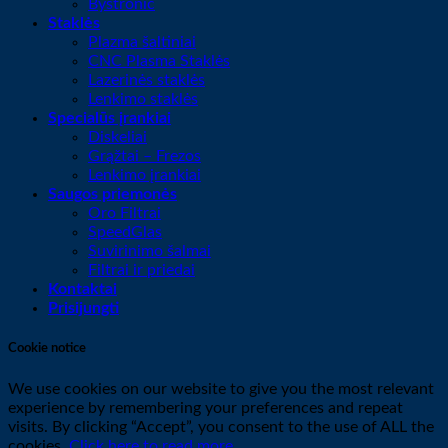
Bystronic
Staklės
Plazma šaltiniai
CNC Plasma Staklės
Lazerinės staklės
Lenkimo staklės
Specialūs įrankiai
Diskeliai
Grąžtai – Frezos
Lenkimo įrankiai
Saugos priemonės
Oro Filtrai
SpeedGlas
Suvirinimo šalmai
Filtrai ir priedai
Kontaktai
Prisijungti
Cookie notice
We use cookies on our website to give you the most relevant
experience by remembering your preferences and repeat
visits. By clicking “Accept”, you consent to the use of ALL the
cookies.
Click here to read more