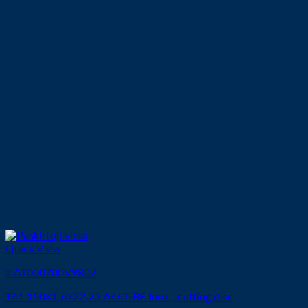
Quick View
# AT000700V9802
T41 150×1,6×22,23,A46T-BF Inox , cutting disc